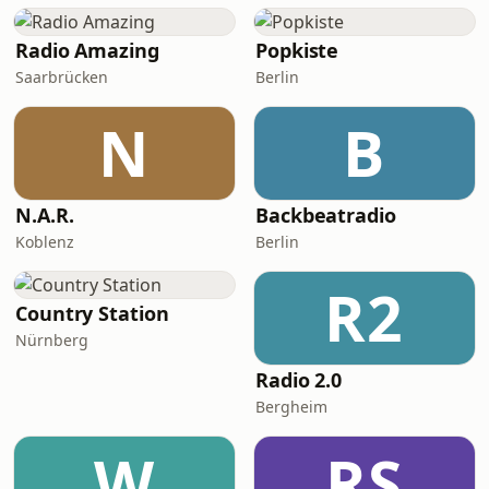
Radio Amazing
Popkiste
Saarbrücken
Berlin
N
B
N.A.R.
Backbeatradio
Koblenz
Berlin
R2
Country Station
Nürnberg
Radio 2.0
Bergheim
W
RS