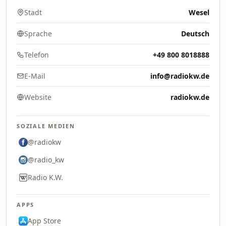
Stadt
Wesel
Sprache
Deutsch
Telefon
+49 800 8018888
E-Mail
info@radiokw.de
Website
radiokw.de
SOZIALE MEDIEN
@radiokw
@radio_kw
Radio K.W.
APPS
App Store