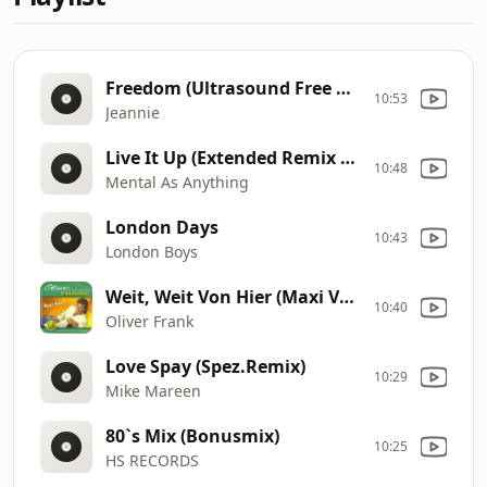
Freedom (Ultrasound Free Mix)
10:53
Jeannie
Live It Up (Extended Remix 1984)
10:48
Mental As Anything
London Days
10:43
London Boys
Weit, Weit Von Hier (Maxi Version)
10:40
Oliver Frank
Love Spay (Spez.Remix)
10:29
Mike Mareen
80`s Mix (Bonusmix)
10:25
HS RECORDS