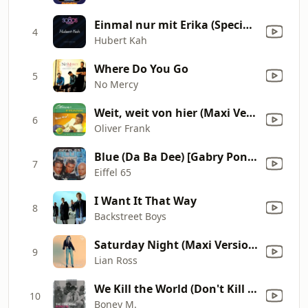
Einmal nur mit Erika (Special Maxi Version)
4
Hubert Kah
Where Do You Go
5
No Mercy
Weit, weit von hier (Maxi Version)
6
Oliver Frank
Blue (Da Ba Dee) [Gabry Ponte Ice Pop Mix]
7
Eiffel 65
I Want It That Way
8
Backstreet Boys
Saturday Night (Maxi Version)
9
Lian Ross
We Kill the World (Don't Kill the World)
10
Boney M.