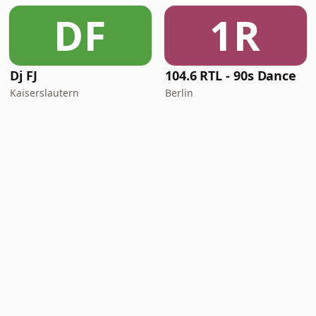
DF
1R
Dj FJ
104.6 RTL - 90s Dance
Kaiserslautern
Berlin