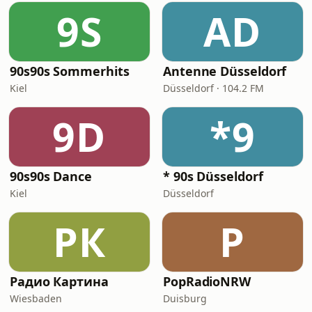
9S
AD
90s90s Sommerhits
Antenne Düsseldorf
Kiel
Düsseldorf · 104.2 FM
9D
*9
90s90s Dance
* 90s Düsseldorf
Kiel
Düsseldorf
РК
P
Радио Картина
PopRadioNRW
Wiesbaden
Duisburg