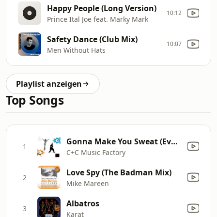
Happy People (Long Version)
10:12
Prince Ital Joe feat. Marky Mark
Safety Dance (Club Mix)
10:07
Men Without Hats
Playlist anzeigen
Top Songs
Gonna Make You Sweat (Everybody Dance Now) [feat. Freedom Williams]
1
C+C Music Factory
Love Spy (The Badman Mix)
2
Mike Mareen
Albatros
3
Karat