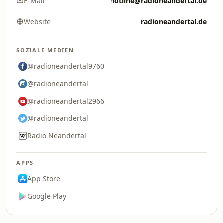
E-Mail
hotline@radioneandertal.de
Website
radioneandertal.de
SOZIALE MEDIEN
@radioneandertal9760
@radioneandertal
@radioneandertal2966
@radioneandertal
Radio Neandertal
APPS
App Store
Google Play