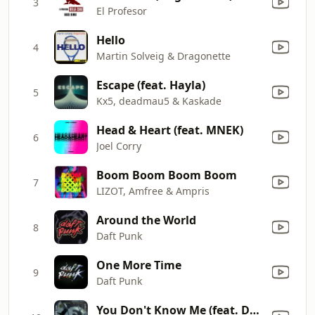
3
El Profesor
Hello
4
Martin Solveig & Dragonette
Escape (feat. Hayla)
5
Kx5, deadmau5 & Kaskade
Head & Heart (feat. MNEK)
6
Joel Corry
Boom Boom Boom Boom
7
LIZOT, Amfree & Ampris
Around the World
8
Daft Punk
One More Time
9
Daft Punk
You Don't Know Me (feat. Duane Harden)