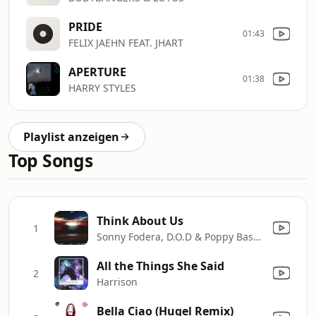
PRIDE
01:43
FELIX JAEHN FEAT. JHART
APERTURE
01:38
HARRY STYLES
Playlist anzeigen
Top Songs
Think About Us
1
Sonny Fodera, D.O.D & Poppy Baskcomb
All the Things She Said
2
Harrison
Bella Ciao (Hugel Remix)