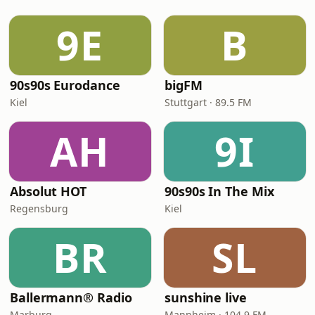
9E
B
90s90s Eurodance
bigFM
Kiel
Stuttgart · 89.5 FM
AH
9I
Absolut HOT
90s90s In The Mix
Regensburg
Kiel
BR
SL
Ballermann® Radio
sunshine live
Marburg
Mannheim · 104.9 FM