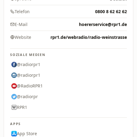
Telefon
0800 8 62 62 62
E-Mail
hoererservice@rpr1.de
Website
rpr1.de/webradio/radio-weinstrasse
SOZIALE MEDIEN
@radiorpr1
@radiorpr1
@RadioRPR1
@radiorpr
RPR1
APPS
App Store