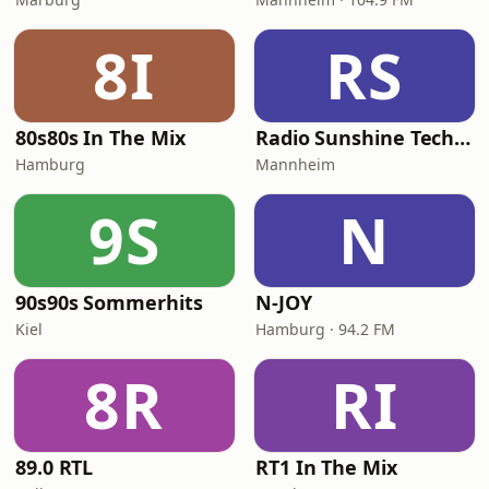
8I
RS
80s80s In The Mix
Radio Sunshine Techno
Hamburg
Mannheim
9S
N
90s90s Sommerhits
N-JOY
Kiel
Hamburg · 94.2 FM
8R
RI
89.0 RTL
RT1 In The Mix