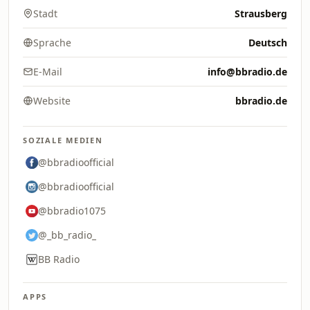
Stadt
Strausberg
Sprache
Deutsch
E-Mail
info@bbradio.de
Website
bbradio.de
SOZIALE MEDIEN
@bbradioofficial
@bbradioofficial
@bbradio1075
@_bb_radio_
BB Radio
APPS