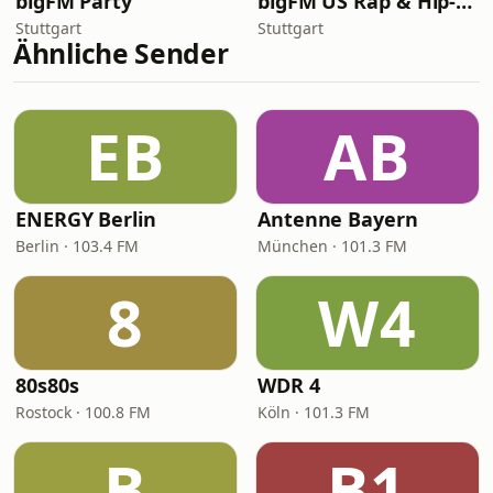
bigFM Party
bigFM US Rap & Hip-Hop
Stuttgart
Stuttgart
Ähnliche Sender
EB
AB
ENERGY Berlin
Antenne Bayern
Berlin · 103.4 FM
München · 101.3 FM
8
W4
80s80s
WDR 4
Rostock · 100.8 FM
Köln · 101.3 FM
B
B1