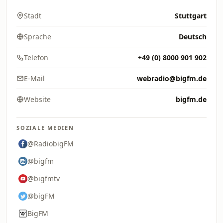
Stadt
Stuttgart
Sprache
Deutsch
Telefon
+49 (0) 8000 901 902
E-Mail
webradio@bigfm.de
Website
bigfm.de
SOZIALE MEDIEN
@RadiobigFM
@bigfm
@bigfmtv
@bigFM
BigFM