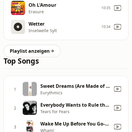
Oh L'Amour
10:35
Erasure
Wetter
10:34
Inselwelle Sylt
Playlist anzeigen
Top Songs
Sweet Dreams (Are Made of This)
1
Eurythmics
Everybody Wants to Rule the World
2
Tears for Fears
Wake Me Up Before You Go-Go
3
Wham!