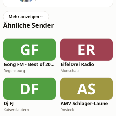
Mehr anzeigen
Ähnliche Sender
GF
ER
Gong FM - Best of 2000
EifelDrei Radio
Regensburg
Monschau
DF
AS
Dj FJ
AMV Schlager-Laune
Kaiserslautern
Rostock