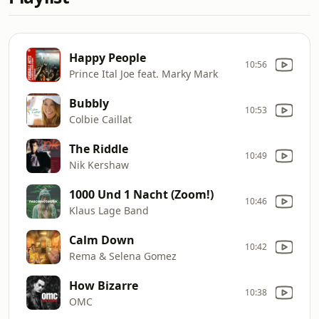
Happy People
10:56
Prince Ital Joe feat. Marky Mark
Bubbly
10:53
Colbie Caillat
The Riddle
10:49
Nik Kershaw
1000 Und 1 Nacht (Zoom!)
10:46
Klaus Lage Band
Calm Down
10:42
Rema & Selena Gomez
How Bizarre
10:38
OMC