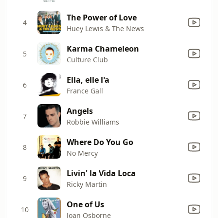
The Power of Love
4
Huey Lewis & The News
Karma Chameleon
5
Culture Club
Ella, elle l'a
6
France Gall
Angels
7
Robbie Williams
Where Do You Go
8
No Mercy
Livin' la Vida Loca
9
Ricky Martin
One of Us
10
Joan Osborne