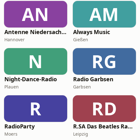
AN
AM
Antenne Niedersachsen Schlager
Always Music
Hannover
Gießen
N
RG
Night-Dance-Radio
Radio Garbsen
Plauen
Garbsen
R
RD
RadioParty
R.SA Das Beatles Radio
Moers
Leipzig