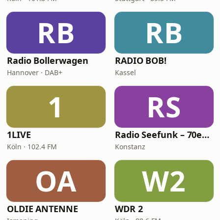
RB
RB
Radio Bollerwagen
RADIO BOB!
Hannover · DAB+
Kassel
1
RS
1LIVE
Radio Seefunk – 70er pur
Köln · 102.4 FM
Konstanz
OA
W2
OLDIE ANTENNE
WDR 2