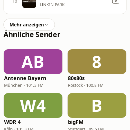
10
LINKIN PARK
Mehr anzeigen
Ähnliche Sender
AB
8
Antenne Bayern
80s80s
München · 101.3 FM
Rostock · 100.8 FM
W4
B
WDR 4
bigFM
Köln · 101.3 FM
Stuttgart · 89.5 FM