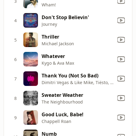
3
Wham!
Don't Stop Believin'
4
Journey
Thriller
5
Michael Jackson
Whatever
6
Kygo & Ava Max
Thank You (Not So Bad)
7
Dimitri Vegas & Like Mike, Tiësto, Dido, W&W, Dimitri Vegas & Like Mike
Sweater Weather
8
The Neighbourhood
Good Luck, Babe!
9
Chappell Roan
Numb