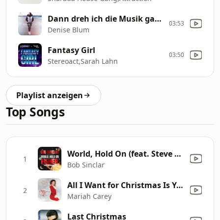
Dann dreh ich die Musik ganz laut
03:53
Denise Blum
Fantasy Girl
03:50
Stereoact,Sarah Lahn
Playlist anzeigen
Top Songs
World, Hold On (feat. Steve Edwards) [FISHER Rework]
1
Bob Sinclar
All I Want for Christmas Is You
2
Mariah Carey
Last Christmas