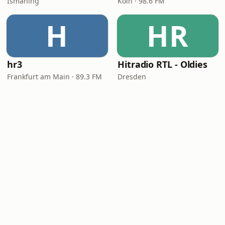
Ismaning
Köln · 98.6 FM
H
HR
hr3
Hitradio RTL - Oldies
Frankfurt am Main · 89.3 FM
Dresden