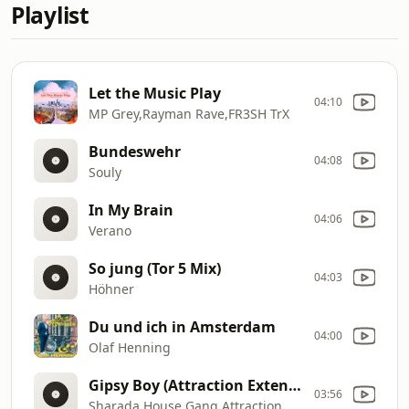
Playlist
Let the Music Play
04:10
MP Grey,Rayman Rave,FR3SH TrX
Bundeswehr
04:08
Souly
In My Brain
04:06
Verano
So jung (Tor 5 Mix)
04:03
Höhner
Du und ich in Amsterdam
04:00
Olaf Henning
Gipsy Boy (Attraction Extended Mix)
03:56
Sharada House Gang,Attraction