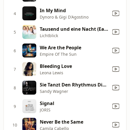
In My Mind
4
Dynoro & Gigi D'Agostino
Tausend und eine Nacht (Earnapping Party Mix)
5
Lichtblick
We Are the People
6
Empire Of The Sun
Bleeding Love
7
Leona Lewis
Sie Tanzt Den Rhythmus Dieser Nacht (DJ Long-Mix)
8
Sandy Wagner
Signal
9
JORIS
Never Be the Same
10
Camila Cabello