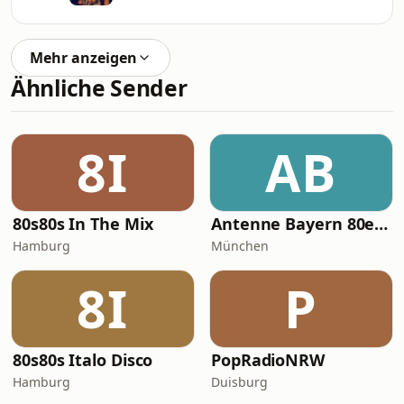
Mehr anzeigen
Ähnliche Sender
8I
AB
80s80s In The Mix
Antenne Bayern 80er Disco Hits
Hamburg
München
8I
P
80s80s Italo Disco
PopRadioNRW
Hamburg
Duisburg