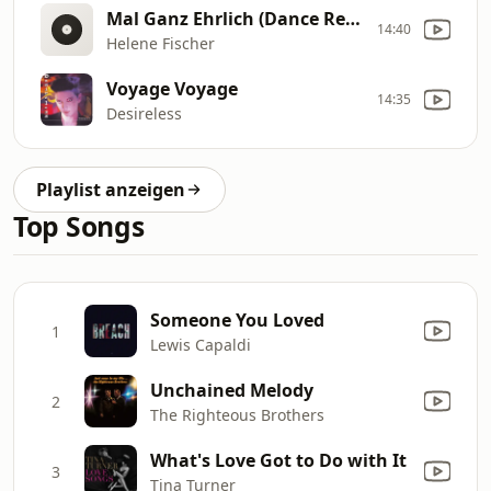
Mal Ganz Ehrlich (Dance Remix)
14:40
Helene Fischer
Voyage Voyage
14:35
Desireless
Playlist anzeigen
Top Songs
Someone You Loved
1
Lewis Capaldi
Unchained Melody
2
The Righteous Brothers
What's Love Got to Do with It
3
Tina Turner