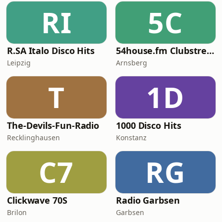
RI
5C
R.SA Italo Disco Hits
54house.fm Clubstream
Leipzig
Arnsberg
T
1D
The-Devils-Fun-Radio
1000 Disco Hits
Recklinghausen
Konstanz
C7
RG
Clickwave 70S
Radio Garbsen
Brilon
Garbsen