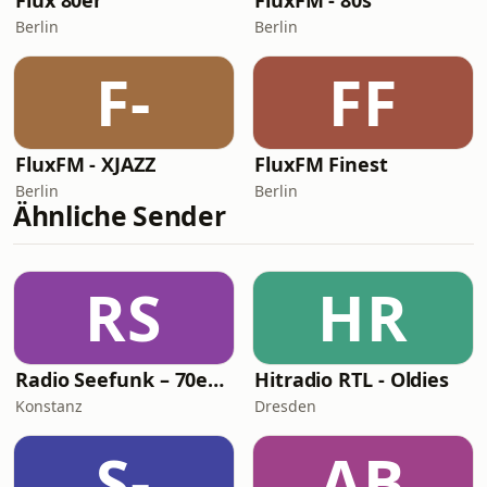
Flux 80er
FluxFM - 80s
Berlin
Berlin
F-
FF
FluxFM - XJAZZ
FluxFM Finest
Berlin
Berlin
Ähnliche Sender
RS
HR
Radio Seefunk – 70er pur
Hitradio RTL - Oldies
Konstanz
Dresden
S-
AB