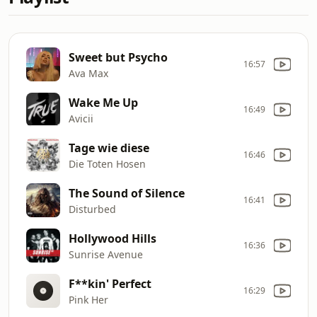
Sweet but Psycho
16:57
Ava Max
Wake Me Up
16:49
Avicii
Tage wie diese
16:46
Die Toten Hosen
The Sound of Silence
16:41
Disturbed
Hollywood Hills
16:36
Sunrise Avenue
F**kin' Perfect
16:29
Pink Her