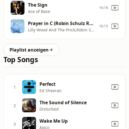
The Sign
16:18
Ace of Base
Prayer in C (Robin Schulz Radio Edit)
16:15
Lilly Wood And The Prick,Robin Schulz
Playlist anzeigen
Top Songs
Perfect
1
Ed Sheeran
The Sound of Silence
2
Disturbed
Wake Me Up
3
Avicii