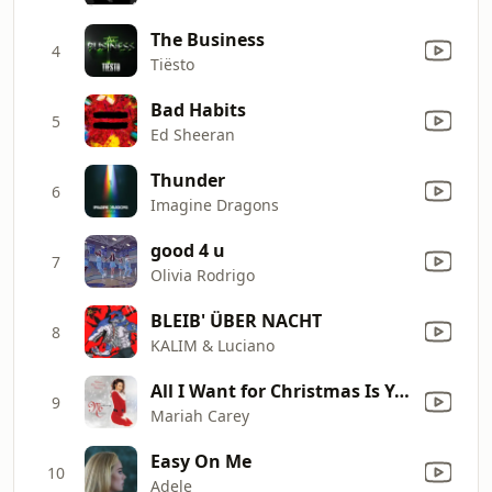
The Business
4
Tiësto
Bad Habits
5
Ed Sheeran
Thunder
6
Imagine Dragons
good 4 u
7
Olivia Rodrigo
BLEIB' ÜBER NACHT
8
KALIM & Luciano
All I Want for Christmas Is You
9
Mariah Carey
Easy On Me
10
Adele