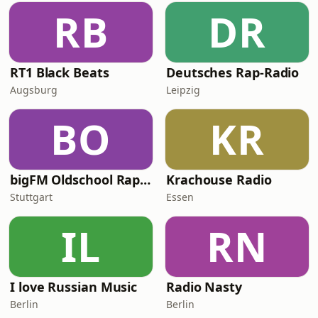
RB
DR
RT1 Black Beats
Deutsches Rap-Radio
Augsburg
Leipzig
BO
KR
bigFM Oldschool Rap & Hip-Hop
Krachouse Radio
Stuttgart
Essen
IL
RN
I love Russian Music
Radio Nasty
Berlin
Berlin