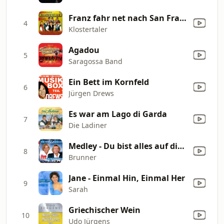
Franz fahr net nach San Francisco
4
Klostertaler
Agadou
5
Saragossa Band
Ein Bett im Kornfeld
6
Jürgen Drews
Es war am Lago di Garda
7
Die Ladiner
Medley - Du bist alles auf dieser Welt (Du bist alles auf dieser Welt / Tief in der Nacht / Lieb´mich mit Leib und Seele / Ich lieb´dich immer mehr / Die eine Nacht in deinen Armen / Irgendwo und Irgendwann / Bis in alle Ewigkeit ) [Live]
8
Brunner
Jane - Einmal Hin, Einmal Her
9
Sarah
Griechischer Wein
10
Udo Jürgens