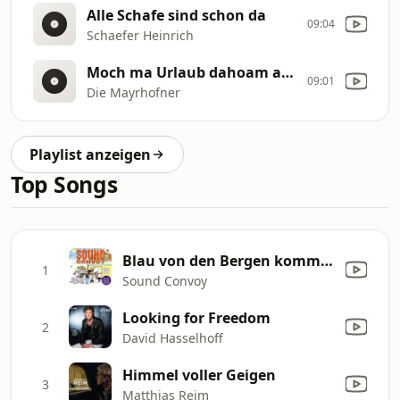
Alle Schafe sind schon da
09:04
Schaefer Heinrich
Moch ma Urlaub dahoam auf Balkonien
09:01
Die Mayrhofner
Playlist anzeigen
Top Songs
Blau von den Bergen kommen wir (Ja ja jippie jippie Yeah) [Kleiner Hütten Mix]
1
Sound Convoy
Looking for Freedom
2
David Hasselhoff
Himmel voller Geigen
3
Matthias Reim