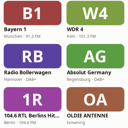
B1
W4
Bayern 1
WDR 4
München · 91.3 FM
Köln · 101.3 FM
RB
AG
Radio Bollerwagen
Absolut Germany
Hannover · DAB+
Regensburg · DAB+
1R
OA
104.6 RTL Berlins Hitradio
OLDIE ANTENNE
Berlin · 104.6 FM
Ismaning