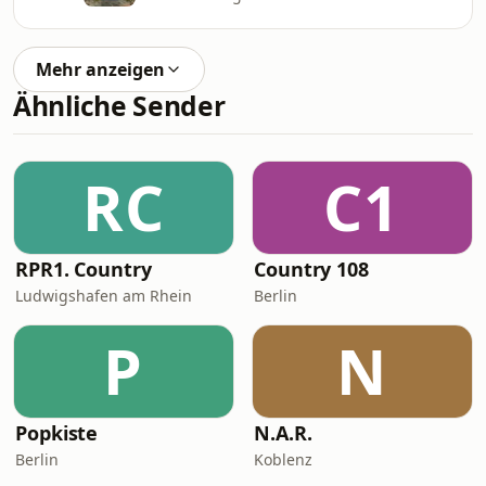
Mehr anzeigen
Ähnliche Sender
RC
C1
RPR1. Country
Country 108
Ludwigshafen am Rhein
Berlin
P
N
Popkiste
N.A.R.
Berlin
Koblenz