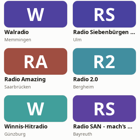
W
RS
Walradio
Radio Siebenbürgen Mundartkanal
Memmingen
Ulm
RA
R2
Radio Amazing
Radio 2.0
Saarbrücken
Bergheim
W
RS
Winnis-Hitradio
Radio SAN - mach's an!
Günzburg
Bayreuth