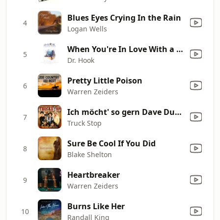
Blues Eyes Crying In the Rain
4
Logan Wells
When You're In Love With a Beautiful Woman (Extend
5
Dr. Hook
Pretty Little Poison
6
Warren Zeiders
Ich möcht' so gern Dave Dudley hör'n
7
Truck Stop
Sure Be Cool If You Did
8
Blake Shelton
Heartbreaker
9
Warren Zeiders
Burns Like Her
10
Randall King