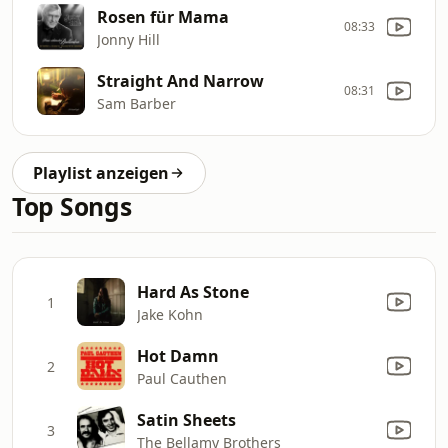
Rosen für Mama
08:33
Jonny Hill
Straight And Narrow
08:31
Sam Barber
Playlist anzeigen
Top Songs
Hard As Stone
1
Jake Kohn
Hot Damn
2
Paul Cauthen
Satin Sheets
3
The Bellamy Brothers