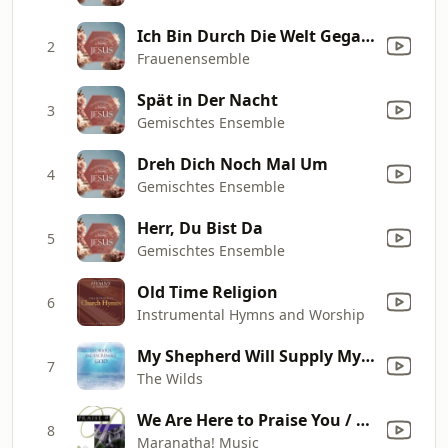
Ich Bin Durch Die Welt Gegangen
2
Frauenensemble
Spät in Der Nacht
3
Gemischtes Ensemble
Dreh Dich Noch Mal Um
4
Gemischtes Ensemble
Herr, Du Bist Da
5
Gemischtes Ensemble
Old Time Religion
6
Instrumental Hymns and Worship
My Shepherd Will Supply My Need
7
The Wilds
We Are Here to Praise You / May the Fragrance of Jesus Fill This Place
8
Maranatha! Music