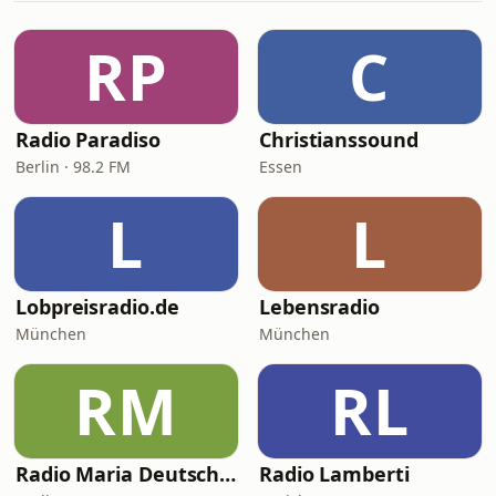
RP
C
Radio Paradiso
Christianssound
Berlin · 98.2 FM
Essen
L
L
Lobpreisradio.de
Lebensradio
München
München
RM
RL
Radio Maria Deutschland
Radio Lamberti