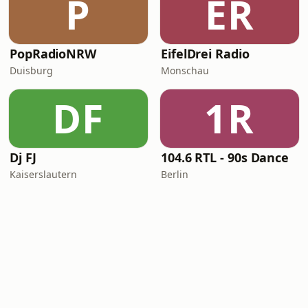
P
ER
PopRadioNRW
EifelDrei Radio
Duisburg
Monschau
DF
1R
Dj FJ
104.6 RTL - 90s Dance
Kaiserslautern
Berlin