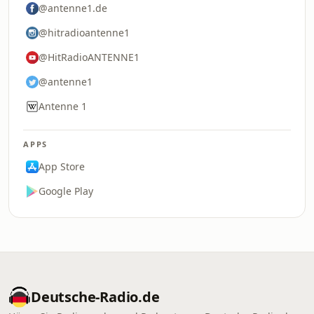
@antenne1.de
@hitradioantenne1
@HitRadioANTENNE1
@antenne1
Antenne 1
APPS
App Store
Google Play
Deutsche-Radio.de