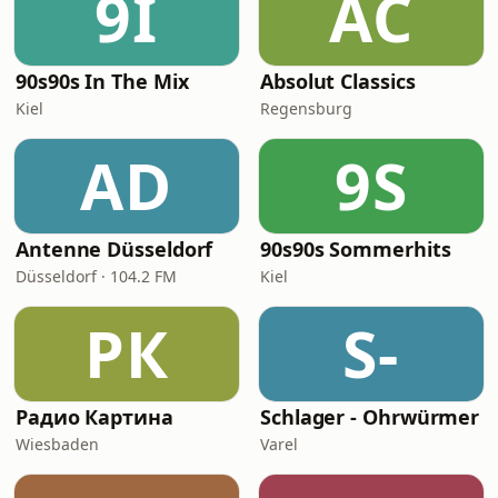
9I
AC
90s90s In The Mix
Absolut Classics
Kiel
Regensburg
AD
9S
Antenne Düsseldorf
90s90s Sommerhits
Düsseldorf · 104.2 FM
Kiel
РК
S-
Радио Картина
Schlager - Ohrwürmer
Wiesbaden
Varel